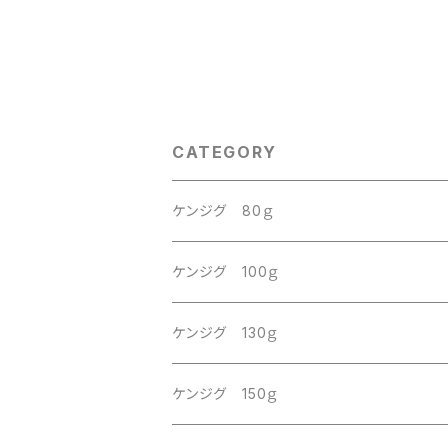
CATEGORY
ケンジグ 80ｇ
ケンジグ 100ｇ
ケンジグ 130ｇ
ケンジグ 150ｇ