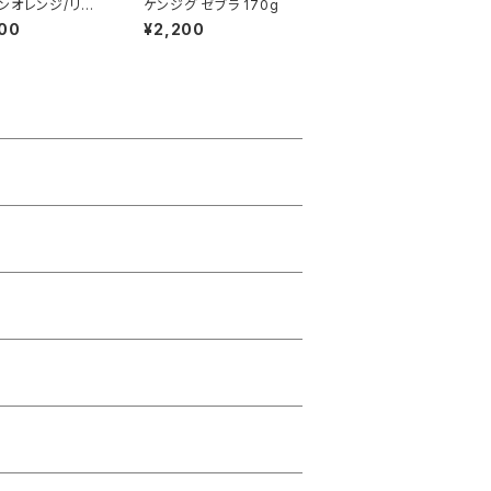
ンオレンジ/リア
ケンジグ ゼブラ 170g
 170g
00
¥2,200