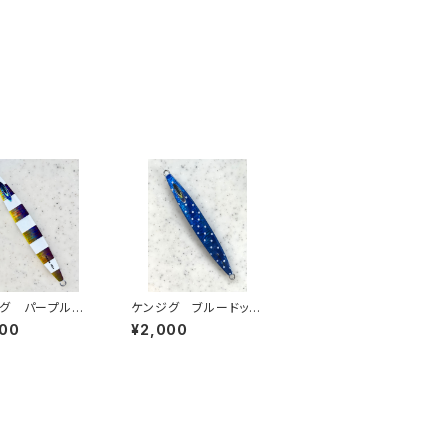
グ パープルゴ
ケンジグ ブルードッ
ゼブラ 150g
ト 150g
000
¥2,000