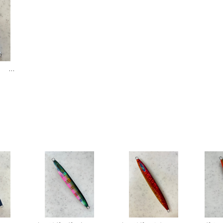
ー グ
g